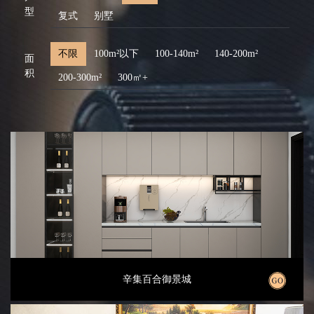
型
复式
别墅
不限
100m²以下
100-140m²
140-200m²
面
积
200-300m²
300㎡+
辛集百合御景城