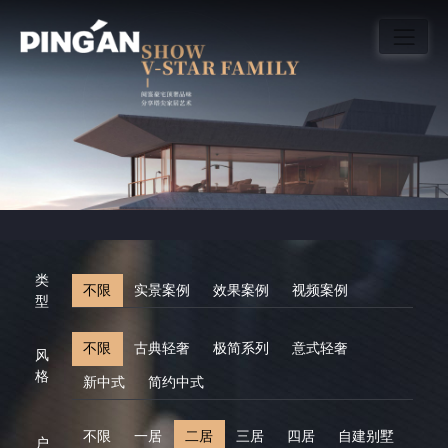
类
不限
实景案例
效果案例
视频案例
型
不限
古典轻奢
极简系列
意式轻奢
风
格
新中式
简约中式
不限
一居
二居
三居
四居
自建别墅
户