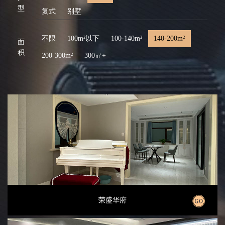
型
复式
别墅
不限
100m²以下
100-140m²
140-200m²
面
积
200-300m²
300㎡+
荣盛华府