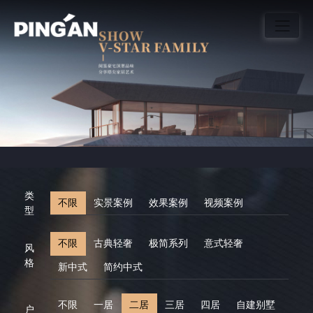
类
不限
实景案例
效果案例
视频案例
型
不限
古典轻奢
极简系列
意式轻奢
风
格
新中式
简约中式
不限
一居
二居
三居
四居
自建别墅
户