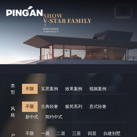
类
不限
实景案例
效果案例
视频案例
型
不限
古典轻奢
极简系列
意式轻奢
风
格
新中式
简约中式
不限
一居
二居
三居
四居
自建别墅
户