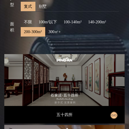
型
复式
别墅
不限
100m²以下
100-140m²
140-200m²
面
积
200-300m²
300㎡+
五十四所