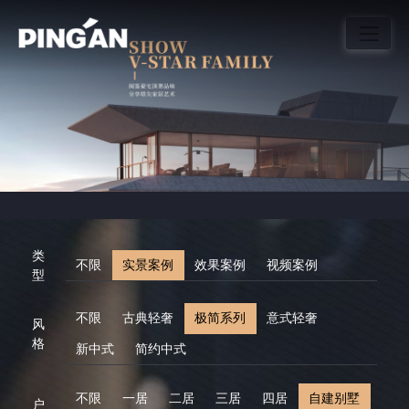
类
不限
实景案例
效果案例
视频案例
型
不限
古典轻奢
极简系列
意式轻奢
风
格
新中式
简约中式
不限
一居
二居
三居
四居
自建别墅
户