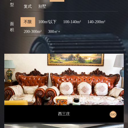
型
复式
别墅
不限
100m²以下
100-140m²
140-200m²
面
积
200-300m²
300㎡+
西三庄