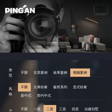
类
不限
实景案例
效果案例
视频案例
型
不限
古典轻奢
极简系列
意式轻奢
风
格
新中式
简约中式
不限
一居
二居
三居
四居
自建别墅
户