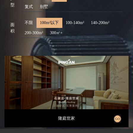
型
复式
别墅
不限
100m²以下
100-140m²
140-200m²
面
积
200-300m²
300㎡+
隆庭世家