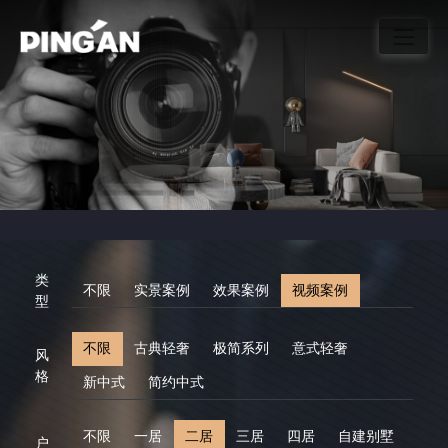
类
不限
实景案例
效果案例
视频案例
型
不限
古典轻奢
极简系列
意式轻奢
风
格
新中式
简约中式
不限
一居
二居
三居
四居
自建别墅
户